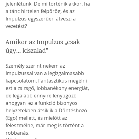
jelenlétünk. De mi történik akkor, ha 
a tánc hirtelen felpörög, és az 
Impulzus egyszerűen átveszi a 
vezetést?
Amikor az Impulzus „csak 
úgy... kiszalad”
Személy szerint nekem az 
Impulzussal van a legizgalmasabb 
kapcsolatom. Fantasztikus megélni 
ezt a zsizsgő, lobbanékony energiát, 
de legalább ennyire lenyűgöző 
ahogyan  ez a funkció bizonyos 
helyzetekben átsiklik a Döntéshozó 
(Ego) mellett, és mielőtt az  
feleszmélne, már meg is történt a 
robbanás. 