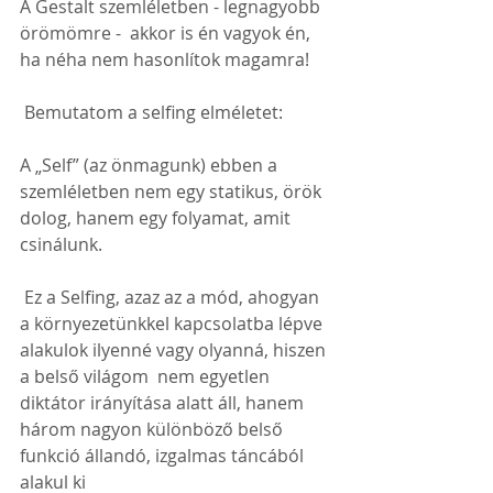
A Gestalt szemléletben - legnagyobb 
örömömre -  akkor is én vagyok én, 
ha néha nem hasonlítok magamra!
 Bemutatom a selfing elméletet: 
A „Self” (az önmagunk) ebben a 
szemléletben nem egy statikus, örök 
dolog, hanem egy folyamat, amit 
csinálunk.
 Ez a Selfing, azaz az a mód, ahogyan 
a környezetünkkel kapcsolatba lépve 
alakulok ilyenné vagy olyanná, hiszen 
a belső világom  nem egyetlen 
diktátor irányítása alatt áll, hanem 
három nagyon különböző belső 
funkció állandó, izgalmas táncából 
alakul ki 