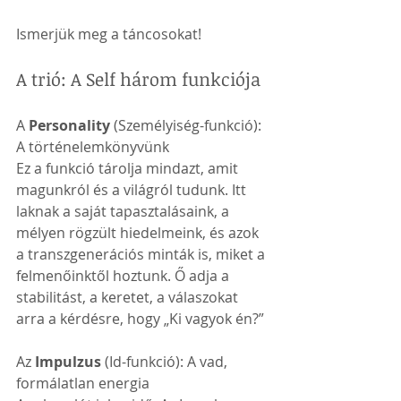
Ismerjük meg a táncosokat!
A trió: A Self három funkciója
A 
Personality 
(Személyiség-funkció): 
A történelemkönyvünk
Ez a funkció tárolja mindazt, amit 
magunkról és a világról tudunk. Itt 
laknak a saját tapasztalásaink, a 
mélyen rögzült hiedelmeink, és azok 
a transzgenerációs minták is, miket a 
felmenőinktől hoztunk. Ő adja a 
stabilitást, a keretet, a válaszokat 
arra a kérdésre, hogy „Ki vagyok én?”
Az 
Impulzus 
(Id-funkció): A vad, 
formálatlan energia