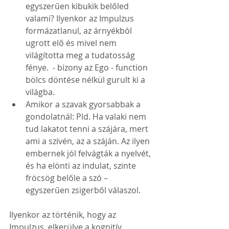
egyszerűen kibukik belőled 
valami? Ilyenkor az Impulzus 
formázatlanul, az árnyékból 
ugrott elő és mivel nem 
világította meg a tudatosság 
fénye.  - bizony az Ego - function 
bölcs döntése nélkül gurult ki a 
világba.
Amikor a szavak gyorsabbak a 
gondolatnál: Pld. Ha valaki nem 
tud lakatot tenni a szájára, mert 
ami a szívén, az a száján. Az ilyen 
embernek jól felvágták a nyelvét, 
és ha elönti az indulat, szinte 
fröcsög belőle a szó – 
egyszerűen zsigerből válaszol. 
Ilyenkor az történik, hogy az 
Impulzus  elkerülve a kognitív 