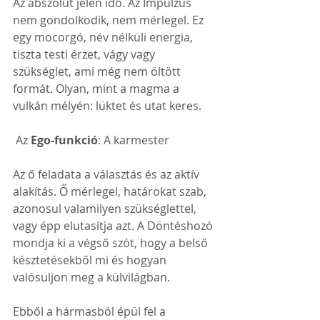
Az abszolút jelen idő. Az Impulzus 
nem gondolkodik, nem mérlegel. Ez 
egy mocorgó, név nélküli energia, 
tiszta testi érzet, vágy vagy 
szükséglet, ami még nem öltött 
formát. Olyan, mint a magma a 
vulkán mélyén: lüktet és utat keres.
 Az 
Ego-funkció
: A karmester
Az ő feladata a választás és az aktív 
alakítás. Ő mérlegel, határokat szab, 
azonosul valamilyen szükséglettel, 
vagy épp elutasítja azt. A Döntéshozó 
mondja ki a végső szót, hogy a belső 
késztetésekből mi és hogyan 
valósuljon meg a külvilágban.
Ebből a hármasból épül fel a 