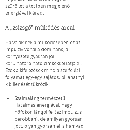
szűrőket a testben megjelenő 
energiával kiárad. 
A „zsizsgő” működés arcai
Ha valakinek a működésében ez az 
impulzív vonal a domináns, a 
környezete gyakran jól 
körülhatárolható címkékkel látja el. 
Ezek a kifejezések mind a szelfelési 
folyamat egy-egy sajátos, pillanatnyi 
kibillenését tükrözik:
Szalmaláng természetű: 
Hatalmas energiával, nagy 
hőfokon lángol fel (az Impulzus 
berobban), de amilyen gyorsan 
jött, olyan gyorsan el is hamvad, 