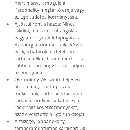
mert hiányzik mögüle a 
Personality megtartó ereje vagy 
az Ego tudatos kormányzása.
Ajtóstul ront a házba: Nincs 
taktika, nincs finomhangolás 
vagy a környezet letapogatása. 
Az energia azonnal cselekvéssé 
válik, a határok tiszteletben 
tartása nélkül, hiszen nincs ott a 
többi funció, hogy formát adjon 
az energiának. 
Ösztönlény: Aki szinte teljesen 
átadja magát az Impulzus -
funkciónak, háttérbe szorítva a 
társadalmi elvárásokat vagy a 
racionális következményeket, 
azaz elvesztette a Ego-funkcióját.
A zsizsgő, lobbanékony, 
temperamentumos karakter: Ők 