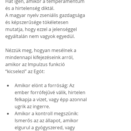
Hát igen, amikor a temperamentum 
és a hirtelenség diktál.
A magyar nyelv zseniális gazdagsága 
és képszerűsége tökéletesen 
mutatja, hogy ezzel a jelenséggel 
egyáltalán nem vagyok egyedül.
Nézzük meg, hogyan mesélnek a 
mindennapi kifejezéseink arról, 
amikor az Impulzus funkció 
“kicselezi” az Egót:
Amikor elönt a forróság: Az 
ember forrófejűvé válik, hirtelen 
felkapja a vizet, vagy épp azonnal 
ugrik az ingerre.
Amikor a kontroll megszűnik: 
Ismerős az az állapot, amikor 
elgurul a gyógyszered, vagy 