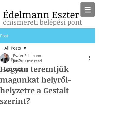
Édelmann Eszter
önismereti belépési pont
Post
All Posts
Eszter Edelmann
All Posts
Jun 10
3 min read
Hogyan teremtjük
Épp testben
magunkat helyről-
helyzetre a Gestalt
szerint?